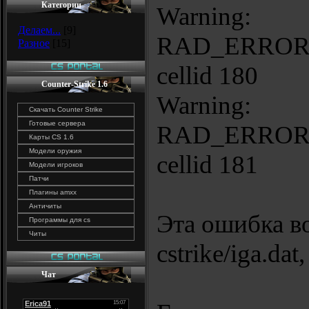
Категории
Warning:
Делаем...
[9]
RAD_ERROR
Разное
[15]
cellid 180
Counter-Strike 1.6
Warning:
Скачать Counter Strike
Готовые сервера
RAD_ERROR
Карты CS 1.6
Модели оружия
cellid 181
Модели игроков
Патчи
Плагины amxx
Античиты
Эта ошибка во
Программы для cs
Читы
cstrike/iga.dat
Чат