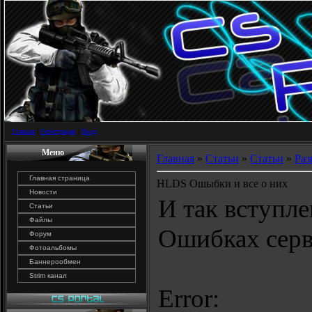
Главная
|
Регистрация
|
Вход
Меню
Главная
»
Статьи
»
Статьи
»
Раз
Главная страница
HLDS Ошыбки и все о них
Новости
И так вступле
Статьи
Файлы
Ошибках серв
Форум
Фотоальбомы
Баннерообмен
Strim канал
Error: