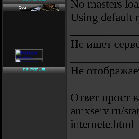
No masters lo
Хост
Using default 
___________
Не ищет серве
___________
Не отображает
Ответ прост ва
amxserv.ru/sta
internete.html