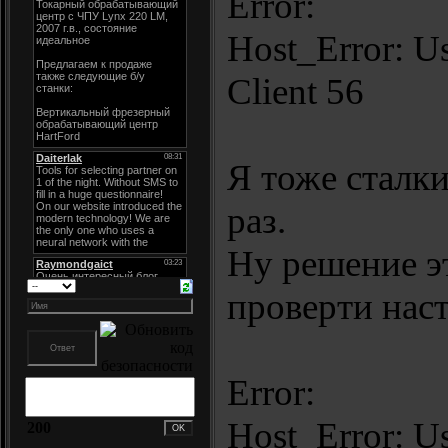
Error:
Host_Error: U
Client 56
Я тоже сталки
раз.
Ну решение э
проверти нас
Error:
Host_Error: U
200