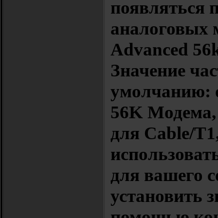
появляться 
аналоговых м
Advanced 56k
Значение час
умолчанию: о
56K Модема, 
для Cable/T
использоват
для вашего 
установить з
помощью кон