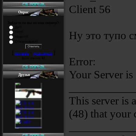
Client 56
Опрос
Зайдёте ли вы на наш сервер?
Да!!!
Ну это тупо 
Нет!!!
Может!!!
Обязательно!!!
[
·
]
Результаты
Архив опросов
Error:
Всего ответов:
67
Your Server is 
Друзья
___________
This server is
(48) that your 
___________