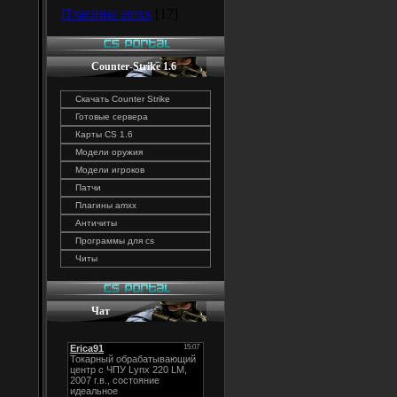
Плагины amxx
[17]
Counter-Strike 1.6
Скачать Counter Strike
Готовые сервера
Карты CS 1.6
Модели оружия
Модели игроков
Патчи
Плагины amxx
Античиты
Программы для cs
Читы
Чат