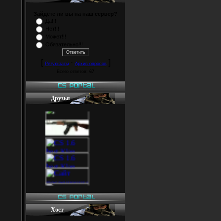
Зайдёте ли вы на наш сервер?
Да!!!
Нет!!!
Может!!!
Обязательно!!!
[
·
]
Результаты
Архив опросов
Всего ответов:
67
Друзья
Хост