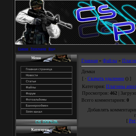
Главная
|
Регистрация
|
Вход
Меню
Главная
»
Файлы
»
Плаги
Главная страница
Демки
Новости
[ ·
Скачать удаленно
() ]
Статьи
Категория
:
Плагины amx
Файлы
Просмотров
:
462
|
Загруз
Форум
Всего комментариев
:
0
Фотоальбомы
Баннерообмен
Добавлять комментарии
Strim канал
[
Рег
Категории